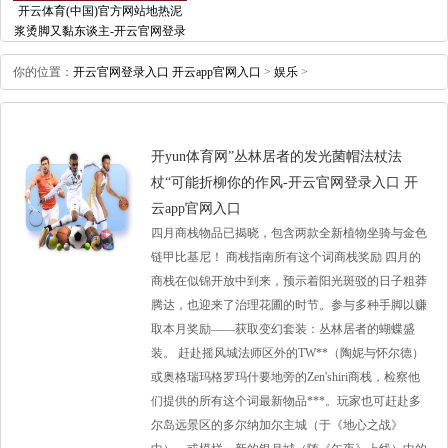
开云体育(中国)官方网站地热泥
浆烫脚又黏东谈主-开云官网登录
你的位置：
开云官网登录入口 开云app官网入口
>
娱乐
>
开yun体育网”丛林居者的发光菌帽法杖法
杖“可能折柳你的作风-开云官网登录入口 开
云app官网入口
四月商栈物品已揭晓，包含两款全新植物坐骑与金色
链甲比基尼！ 商栈指南所有这个词商栈奖励 四月的
商栈在似锦开放中到来，预示着阳光斑驳的日子粗莽
腾达，也迎来了治理花圃的时节。参与多种手脚以赚
取本月奖励——获取变幻套装：丛林居者的蝴蝶盛
装。 赶赴摇风城法师区外的TW**（陶妮与怀尔德）
或奥格瑞玛格罗玛什要地旁的Zen'shiri商栈，检察他
们提供的所有这个词最新物品***。玩家也可赶赴多
尔岛远景区的多尔纳加尔主城（于《地心之战》