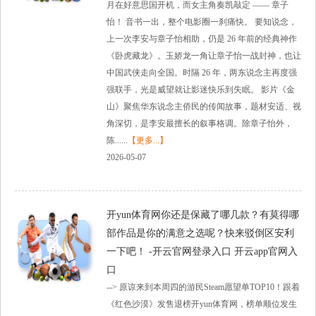
月在好意思国开机，而女主角奏凯敲定 —— 章子
怡！ 音书一出，整个电影圈一刹痛快。 要知说念，
上一次李安与章子怡相助，仍是 26 年前的经典神作
《卧虎藏龙》。玉娇龙一角让章子怡一战封神，也让
中国武侠走向全国。时隔 26 年，两东说念主再度强
强联手，光是威望就让影迷快乐到失眠。 影片《金
山》聚焦华东说念主侨民的传闻故事，题材安适、视
角深切，是李安最擅长的叙事格调。除章子怡外，
陈......
【更多...】
2026-05-07
开yun体育网你还是保藏了哪几款？有莫得哪
部作品是你的满意之选呢？快来驳倒区安利
一下吧！ -开云官网登录入口 开云app官网入
口
--> 原谅来到本周四的游民Steam愿望单TOP10！跟着
《红色沙漠》发售退榜开yun体育网，榜单顺位发生