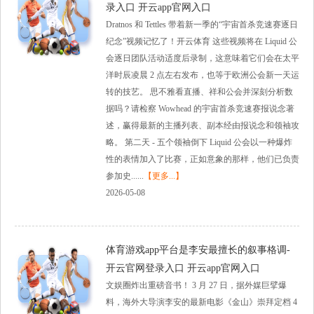
录入口 开云app官网入口
Dratnos 和 Tettles 带着新一季的“宇宙首杀竞速赛逐日
纪念”视频记忆了！开云体育 这些视频将在 Liquid 公
会逐日团队活动适度后录制，这意味着它们会在太平
洋时辰凌晨 2 点左右发布，也等于欧洲公会新一天运
转的技艺。 思不雅看直播、祥和公会并深刻分析数
据吗？请检察 Wowhead 的宇宙首杀竞速赛报说念著
述，赢得最新的主播列表、副本经由报说念和领袖攻
略。 第二天 - 五个领袖倒下 Liquid 公会以一种爆炸
性的表情加入了比赛，正如意象的那样，他们已负责
参加史......
【更多...】
2026-05-08
体育游戏app平台是李安最擅长的叙事格调-
开云官网登录入口 开云app官网入口
文娱圈炸出重磅音书！ 3 月 27 日，据外媒巨擘爆
料，海外大导演李安的最新电影《金山》崇拜定档 4