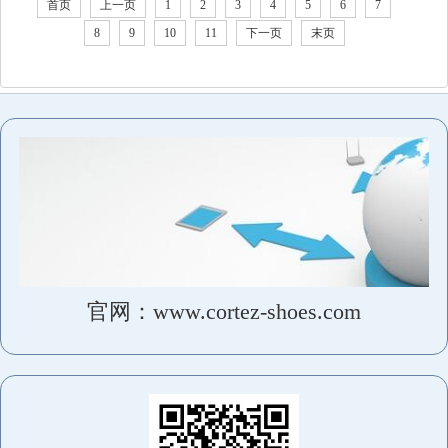
首页
上一页
1
2
3
4
5
6
7
8
9
10
11
下一页
末页
官网：www.cortez-shoes.com