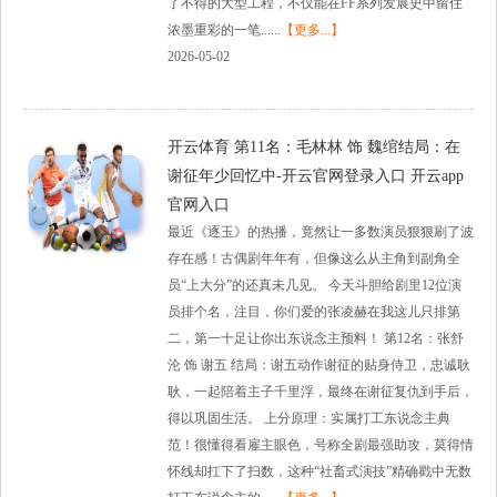
了不得的大型工程，不仅能在FF系列发展史中留住
浓墨重彩的一笔......
【更多...】
2026-05-02
开云体育 第11名：毛林林 饰 魏绾结局：在
谢征年少回忆中-开云官网登录入口 开云app
官网入口
最近《逐玉》的热播，竟然让一多数演员狠狠刷了波
存在感！古偶剧年年有，但像这么从主角到副角全
员“上大分”的还真未几见。 今天斗胆给剧里12位演
员排个名，注目，你们爱的张凌赫在我这儿只排第
二，第一十足让你出东说念主预料！ 第12名：张舒
沦 饰 谢五 结局：谢五动作谢征的贴身侍卫，忠诚耿
耿，一起陪着主子千里浮，最终在谢征复仇到手后，
得以巩固生活。 上分原理：实属打工东说念主典
范！很懂得看雇主眼色，号称全剧最强助攻，莫得情
怀线却扛下了扫数，这种“社畜式演技”精确戳中无数