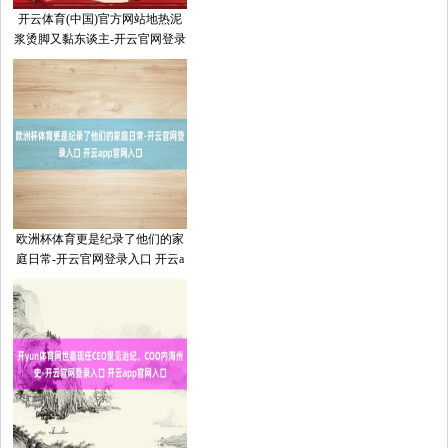
开云体育(中国)官方网站地热泥
浆烫脚又黏东谈主-开云官网登录
欧洲杯体育更是纪录了他们的家
庭日常-开云官网登录入口 开云a