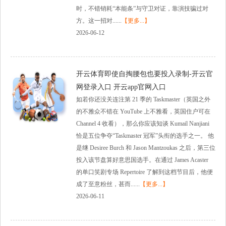
时，不错销耗“本能条”与守卫对证，靠演技骗过对
方。这一招对......
【更多...】
2026-06-12
开云体育即使自掏腰包也要投入录制-开云官
网登录入口 开云app官网入口
如若你还没关连注第 21 季的 Taskmaster（英国之外
的不雅众不错在 YouTube 上不雅看，英国住户可在
Channel 4 收看），那么你应该知谈 Kumail Nanjiani
恰是五位争夺“Taskmaster 冠军”头衔的选手之一。 他
是继 Desiree Burch 和 Jason Mantzoukas 之后，第三位
投入该节盘算好意思国选手。在通过 James Acaster
的单口笑剧专场 Repertoire 了解到这档节目后，他便
成了至意粉丝，甚而......
【更多...】
2026-06-11