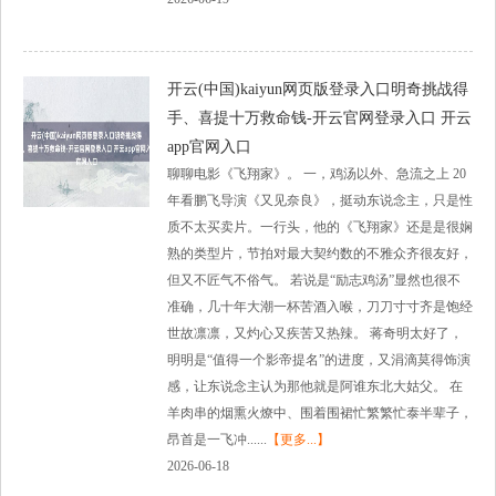
开云(中国)kaiyun网页版登录入口明奇挑战得
手、喜提十万救命钱-开云官网登录入口 开云
app官网入口
聊聊电影《飞翔家》。 一，鸡汤以外、急流之上 20
年看鹏飞导演《又见奈良》，挺动东说念主，只是性
质不太买卖片。一行头，他的《飞翔家》还是是很娴
熟的类型片，节拍对最大契约数的不雅众齐很友好，
但又不匠气不俗气。 若说是“励志鸡汤”显然也很不
准确，几十年大潮一杯苦酒入喉，刀刀寸寸齐是饱经
世故凛凛，又灼心又疾苦又热辣。 蒋奇明太好了，
明明是“值得一个影帝提名”的进度，又涓滴莫得饰演
感，让东说念主认为那他就是阿谁东北大姑父。 在
羊肉串的烟熏火燎中、围着围裙忙繁繁忙泰半辈子，
昂首是一飞冲......
【更多...】
2026-06-18