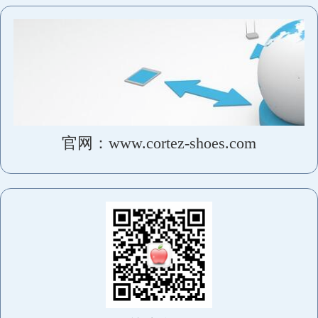
官网：www.cortez-shoes.com