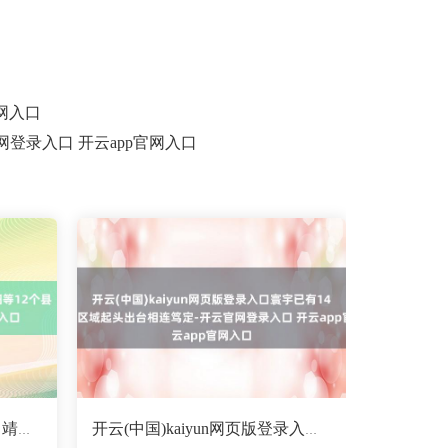
网入口
登录入口 开云app官网入口
体育游戏app平台下辖德保、靖西、田阳等12个县-开云官网登录入口 开云app官网入口
开云(中国)kaiyun网页版登录入口寰宇已有14个省份/区域起头出台相连笃定-开云官网登录入口 开云app官网入口