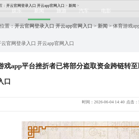
置：
开云官网登录入口 开云app官网入口
>
新闻
>
娱乐
新闻
旅游
汽车
电影
位置：
开云官网登录入口 开云app官网入口
>
新闻
> 体育游戏
开云官网登录入口 开云app官网入口
游戏app平台挫折者已将部分盗取资金跨链转至以
入口
时间：2026-06-04 14:40
点击：5