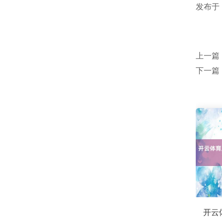
发布于
上一篇
下一篇