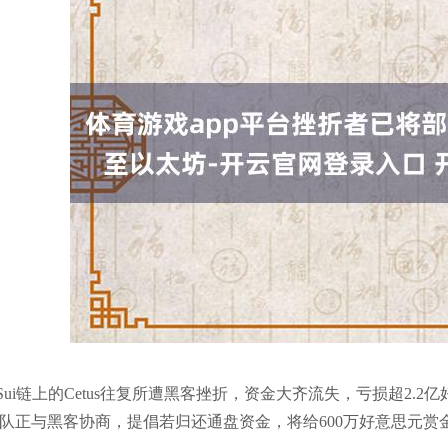
Sui链上的Cetus往复所遭黑客挫折，资金大齐流失，亏损超2.
us团队正与黑客协商，提倡若归还通盘资金，将给600万好意思元