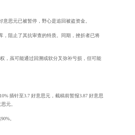
6 亿好意思元已被暂停，野心是追回被盗资金。
库，阻止了其抗审查的特质。同期，挫折者已将
票权，虽可能通过回溯或软分叉弥补亏损，但可能
10% 插针至3.7 好意思元，截稿前暂报3.87 好意思
好意思元。
90%。