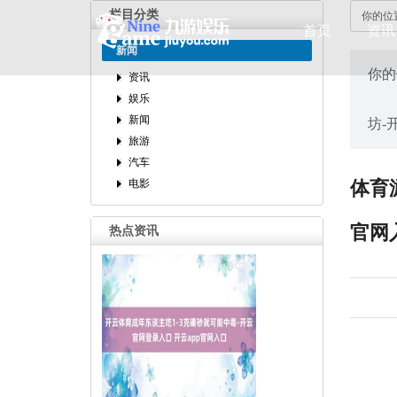
栏目分类
你的位
首页
资讯
新闻
你的
资讯
娱乐
新闻
坊-
旅游
汽车
电影
体育
官网
热点资讯