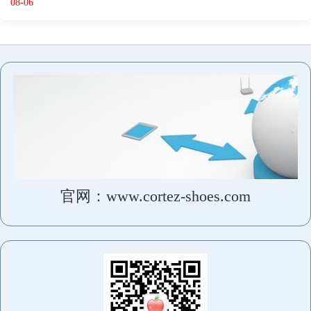
08-06
官网：www.cortez-shoes.com