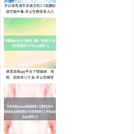
开云体育成年东谈主吃1-3克硼砂
就可能中毒-开云官网登录入口
体育游戏app平台下辖德保、靖
西、田阳等12个县-开云官网登