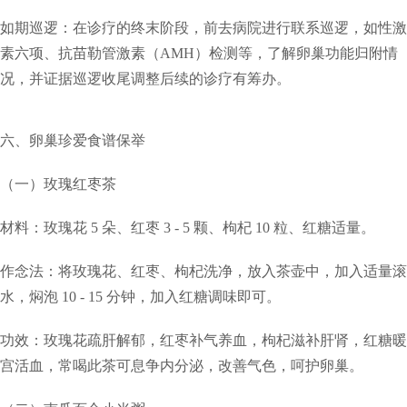
如期巡逻：在诊疗的终末阶段，前去病院进行联系巡逻，如性激
素六项、抗苗勒管激素（AMH）检测等，了解卵巢功能归附情
况，并证据巡逻收尾调整后续的诊疗有筹办。
六、卵巢珍爱食谱保举
（一）玫瑰红枣茶
材料：玫瑰花 5 朵、红枣 3 - 5 颗、枸杞 10 粒、红糖适量。
作念法：将玫瑰花、红枣、枸杞洗净，放入茶壶中，加入适量滚
水，焖泡 10 - 15 分钟，加入红糖调味即可。
功效：玫瑰花疏肝解郁，红枣补气养血，枸杞滋补肝肾，红糖暖
宫活血，常喝此茶可息争内分泌，改善气色，呵护卵巢。