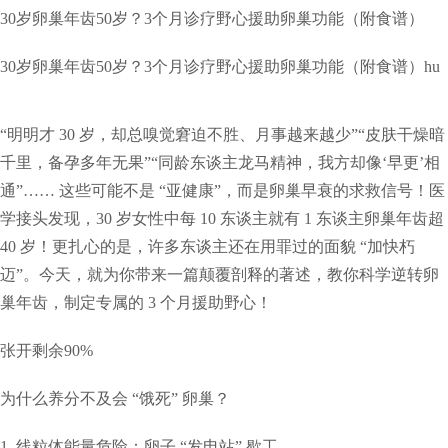
30岁卵巢年齿50岁？3个月诊疗野心援助卵巢功能（附食谱）
30岁卵巢年齿50岁？3个月诊疗野心援助卵巢功能（附食谱）hu
“明明才 30 岁，却总嗅觉窘迫不胜、月事越来越少”“皮肤干燥暗
千里，备孕多年无果”“同龄东谈主龙马精神，我方却像‘早更’相
通”…… 这些可能不是 “亚健康”，而是卵巢早衰的求救信号！医
学接头发现，30 岁女性中每 10 东谈主就有 1 东谈主卵巢年齿超
40 岁！更扎心的是，许多东谈主还在用罪过的面貌 “加快朽
迈”。今天，就为你带来一篇颠覆剖释的著述，教你科学逆转卵
巢年齿，制定专属的 3 个月援助野心！
张开剩余90%
为什么养分不及会 “饿死” 卵巢？
1. 线粒体能量危险：卵子 “发电站” 歇工