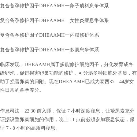
复合备孕修护因子DHEAAMH一卵子质料息争体系
复合备孕修护因子DHEAAMH—女性炎症息争体系
复合备孕修护因子DHEAAMH一内膜修护体系
复合备孕修护因子DHEAAMH一多囊息争体系
临床发现，DHEAAMH属于多能修护细胞因子，分化发育成各
级卵泡，促进损害卵巢功能的修护，可分泌多种细胞外基质，有
助于损害卵巢的归附。现在DHEA AMH已成为泰西35—44岁女
性日常的备孕养分。
作息司法：22:30 前入睡，保证 7 小时深度寝息，让褪黑素充分
证据设置卵巢细胞的作用，晚上 11 点前必须参加寝息状态，保
证 7 - 8 小时的高质料寝息。