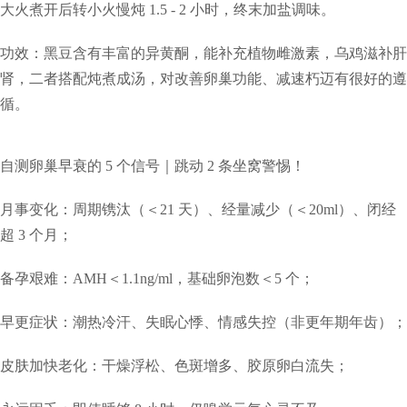
大火煮开后转小火慢炖 1.5 - 2 小时，终末加盐调味。
功效：黑豆含有丰富的异黄酮，能补充植物雌激素，乌鸡滋补肝
肾，二者搭配炖煮成汤，对改善卵巢功能、减速朽迈有很好的遵
循。
自测卵巢早衰的 5 个信号｜跳动 2 条坐窝警惕！
月事变化：周期镌汰（＜21 天）、经量减少（＜20ml）、闭经
超 3 个月；
备孕艰难：AMH＜1.1ng/ml，基础卵泡数＜5 个；
早更症状：潮热冷汗、失眠心悸、情感失控（非更年期年齿）；
皮肤加快老化：干燥浮松、色斑增多、胶原卵白流失；