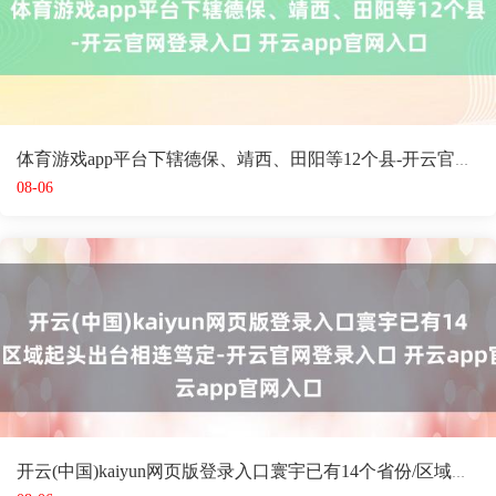
体育游戏app平台下辖德保、靖西、田阳等12个县-开云官网登录入口 开云app官网入口
08-06
开云(中国)kaiyun网页版登录入口寰宇已有14个省份/区域起头出台相连笃定-开云官网登录入口 开云app官网入口