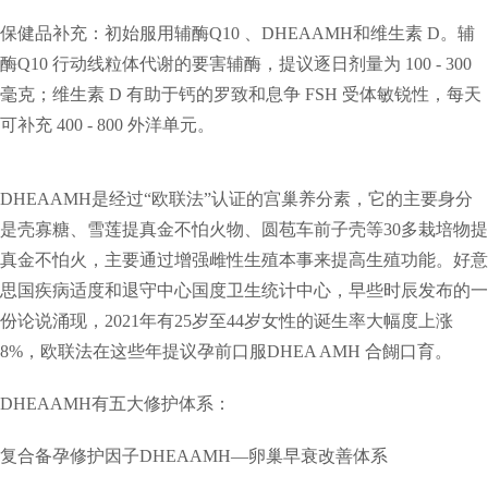
保健品补充：初始服用辅酶Q10 、DHEAAMH和维生素 D。辅
酶Q10 行动线粒体代谢的要害辅酶，提议逐日剂量为 100 - 300
毫克；维生素 D 有助于钙的罗致和息争 FSH 受体敏锐性，每天
可补充 400 - 800 外洋单元。
DHEAAMH是经过“欧联法”认证的宫巢养分素，它的主要身分
是壳寡糖、雪莲提真金不怕火物、圆苞车前子壳等30多栽培物提
真金不怕火，主要通过增强雌性生殖本事来提高生殖功能。好意
思国疾病适度和退守中心国度卫生统计中心，早些时辰发布的一
份论说涌现，2021年有25岁至44岁女性的诞生率大幅度上涨
8%，欧联法在这些年提议孕前口服DHEA AMH 合餬口育。
DHEAAMH有五大修护体系：
复合备孕修护因子DHEAAMH—卵巢早衰改善体系