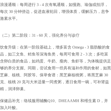
浪漫通顺：每周进行 3 - 4 次有氧通顺，如慢跑、瑜伽或拍浮，
每次 30 分钟傍边，促进血液轮回，增强体质，缓解压力，息争
激素水平。
（二）第二阶段：31 - 60 天，强化养分与诊疗
饮食升级：在第一阶段基础上，增多富含 Omega - 3 脂肪酸的食
品，如三文鱼、鳕鱼等深海鱼类，每周可食用 2 - 3 次；多吃富
含卵白质的食品，如鸡蛋、牛奶、瘦肉、鱼虾等，为体魄提供足
够的养分支握。同期，尝试食用一些具有滋补作用的食材，如黑
芝麻、核桃、阿胶等。保举食谱：黑芝麻核桃粥，将黑芝麻 30
克、核桃 20 克与大米适量一同煮粥，逐日食用一碗，可补肾益
精，润泽卵巢。
保健品补充：络续服用辅酶Q10、DHEAAMH 和维生素 D，并
加入叶酸。