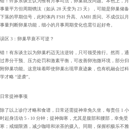
错！许多东谈主认为惟有月事司法，卵巢就没问题。本色上，月
事量平方但周期镌汰（如从 28 天变为 23 天），可能是卵巢储备
下落的早期信号，此时体内 FSH 升高、AMH 质问。不成仅以月
事量判断卵巢功能，细小的月事周期变化也需引起好奇。
误区 3：卵巢早衰不可逆？
错！有东谈主以为卵巢朽迈无法逆转，只可领受推行。然而，通
过养分干预、压力处罚和激素平衡，可改善卵泡微环境，部分归
附卵巢功能。这意味着即使卵巢出现早衰迹象，也有机融会过科
学才略 “逆袭”。
日常提神事项
除了以上诊疗才略和食谱，日常还需提神幸免久坐，每责任 1 小
时起身活动 5 - 10 分钟；提神御寒，尤其是腹部和腰部，幸免受
寒；戒烟限酒，减少咖啡和浓茶的摄入。同期，保握积极乐不雅