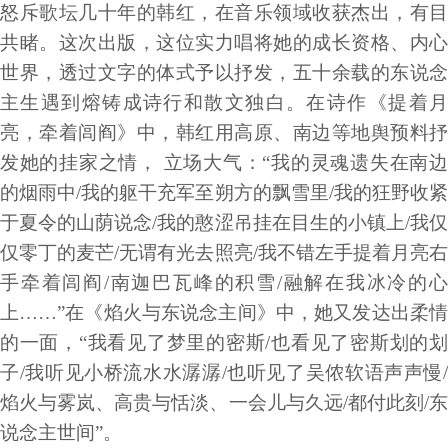
怒斥歌坛几十年的韩红，在音乐领域收获杰出，有目
共睹。这次出版，这位实力唱将她的成长资格、内心
世界，透过文字的体式予以抒发，五十余载的东说念
主生遇到熔铸成诗行和散文独白。在诗作《提着月
亮，牵着闾阎》中，韩红用高原、南边等地舆预料抒
发她的挂家之情， 立场大气：“我的灵魂遗失在南边
的烟雨中/我的躯干充军至朔方的飘雪里/我的狂野收紧
于夏令的山荫说念/我的憨涩吊挂在目生的小镇上/我仅
仅零丁的麦芒/无谓有光去照亮/我不错左手提着月亮右
手牵着闾阎/南迦巴瓦峰的积雪/融解在我冰冷的心
上……”在《焰火与东说念主间》中，她又发达出柔情
的一面，“我看见了梦里的密斯/也看见了密斯划的划
子/我听见小桥流水水潺潺/也听见了吴侬软语声声慢/
焰火与雾岚、高贵与恬淡、一会儿与久远/都付此刻/东
说念主世间”。