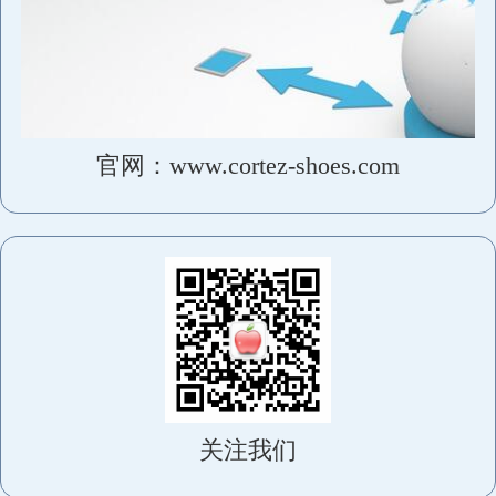
官网：www.cortez-shoes.com
关注我们