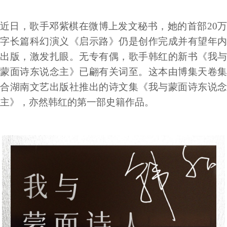
近日，歌手邓紫棋在微博上发文秘书，她的首部20万
字长篇科幻演义《启示路》仍是创作完成并有望年内
出版，激发扎眼。无专有偶，歌手韩红的新书《我与
蒙面诗东说念主》已翩有关词至。这本由博集天卷集
合湖南文艺出版社推出的诗文集《我与蒙面诗东说念
主》，亦然韩红的第一部史籍作品。