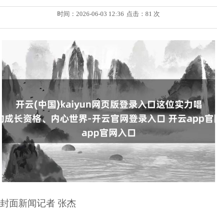
时间：2026-06-03 12:36
点击：81 次
封面新闻记者 张杰