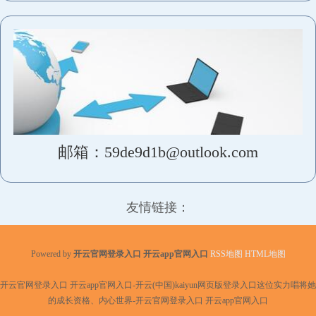
邮箱：59de9d1b@outlook.com
友情链接：
Powered by
开云官网登录入口 开云app官网入口
RSS地图
HTML地图
开云官网登录入口 开云app官网入口-开云(中国)kaiyun网页版登录入口这位实力唱将她
的成长资格、内心世界-开云官网登录入口 开云app官网入口