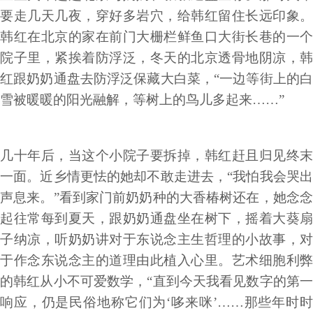
要走几天几夜，穿好多岩穴，给韩红留住长远印象。
韩红在北京的家在前门大栅栏鲜鱼口大街长巷的一个
院子里，紧挨着防浮泛，冬天的北京透骨地阴凉，韩
红跟奶奶通盘去防浮泛保藏大白菜，“一边等街上的白
雪被暖暖的阳光融解，等树上的鸟儿多起来……”
几十年后，当这个小院子要拆掉，韩红赶且归见终末
一面。近乡情更怯的她却不敢走进去，“我怕我会哭出
声息来。”看到家门前奶奶种的大香椿树还在，她念念
起往常每到夏天，跟奶奶通盘坐在树下，摇着大葵扇
子纳凉，听奶奶讲对于东说念主生哲理的小故事，对
于作念东说念主的道理由此植入心里。艺术细胞利弊
的韩红从小不可爱数学，“直到今天我看见数字的第一
响应，仍是民俗地称它们为‘哆来咪’……那些年时时