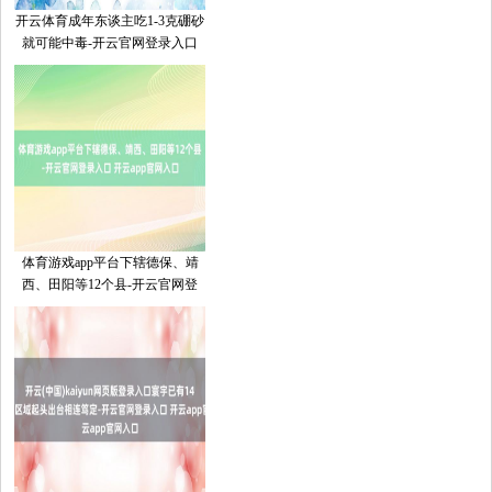
开云体育成年东谈主吃1-3克硼砂
就可能中毒-开云官网登录入口
体育游戏app平台下辖德保、靖
西、田阳等12个县-开云官网登