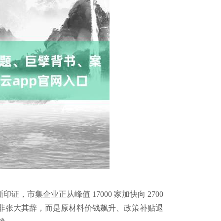
证，市集企业正从峰值 17000 家加快向 2700
非张大其辞，而是原材料价钱飙升、政策补贴退