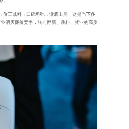
势。
→偷工减料→口碑坍弛→澈底出局，这是当下多
行业消灭廉价竞争，转向翻新、质料、就业的高质