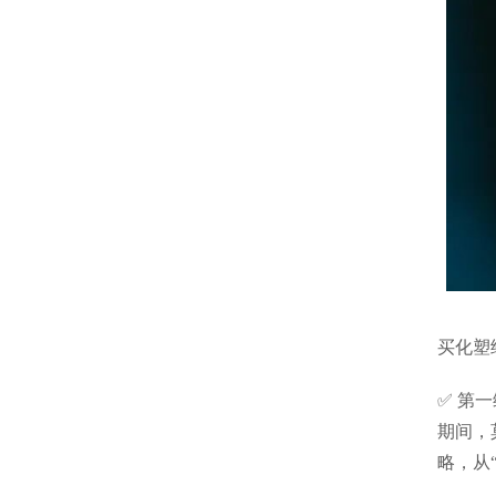
买化塑
✅️ 
期间，
略，从