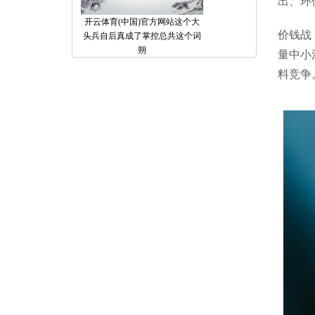
出、环
开云体育(中国)官方网站这个大
价钱战
头兵自后真成了掌控总共这个词
朔
量中小
料竞争