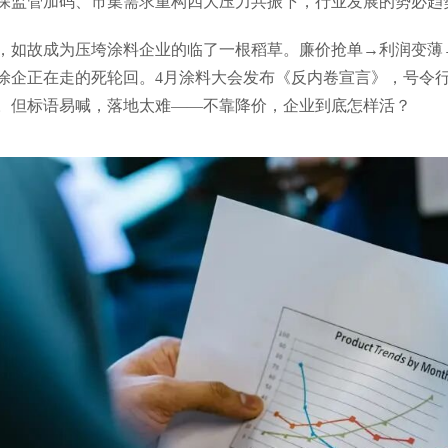
保监管加码、市集需求重构四大压力共振下，行业发展的势必趋
，如故成为压垮涂料企业的临了一根稻草。廉价抢单→利润变薄
涂企正在走的死轮回。4月涂料大会发布《反内卷宣言》，号令
。但标语易喊，落地太难——不靠降价，企业到底怎样活？