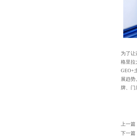
为了让
格里拉
GEO
展趋势
牌、门
上一篇
下一篇