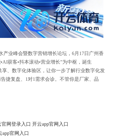
水产业峰会暨数字营销增长论坛，6月17日广州香
AI获客•抖本滚动•营业增长”为中枢，诞生
战共享、数字化体验区，让你一步了解行业数字化发
商告捷复盘、1对1需求会诊。不管你是厂家、品
开云官网登录入口 开云app官网入口
云app官网入口