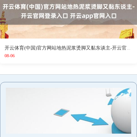
开云体育(中国)官方网站地热泥浆烫脚又黏东谈主-开云官网登录入口 开云app官网入口
08-06