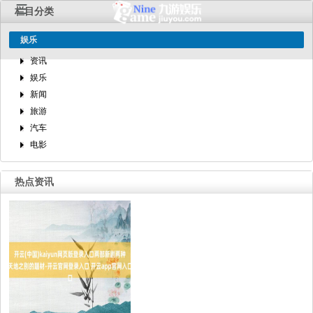
栏目分类
娱乐
资讯
娱乐
新闻
旅游
汽车
电影
热点资讯