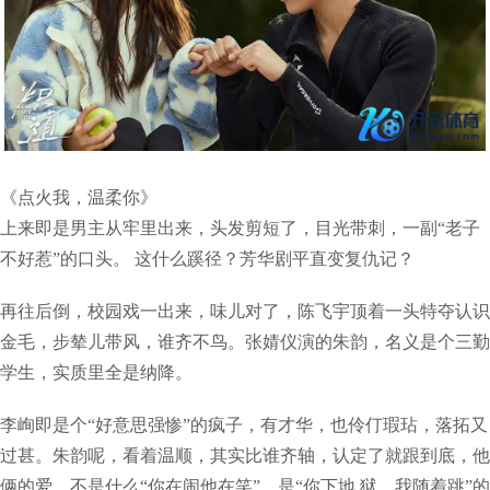
《点火我，温柔你》
上来即是男主从牢里出来，头发剪短了，目光带刺，一副“老子
不好惹”的口头。 这什么蹊径？芳华剧平直变复仇记？
再往后倒，校园戏一出来，味儿对了，陈飞宇顶着一头特夺认识
金毛，步辇儿带风，谁齐不鸟。张婧仪演的朱韵，名义是个三勤
学生，实质里全是纳降。
李峋即是个“好意思强惨”的疯子，有才华，也伶仃瑕玷，落拓又
过甚。朱韵呢，看着温顺，其实比谁齐轴，认定了就跟到底，他
俩的爱，不是什么“你在闹他在笑”，是“你下地 狱，我随着跳”的