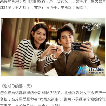
莫得那些为了虐而虐的诬告，男主心爱女主，会试探，但更会直
球抒发；有矛盾了，亦然迎面说开，主角终于长嘴了！
《造成你的那一天》
怎么描画这部剧里的张新成呢？绝了。剧他跟娱记女主余声声一
交换，高冷男爱豆秒变“女熠东谈主”。那可不是硬演个娘娘腔就
完事了，是的确住进去一个“小小姐”。