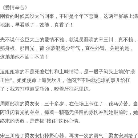
《爱情辛苦》
刚看的时候真没太当回事，不即是个年下恋嘛，这两年屏幕上满
地跑，早看腻了，效能，真香了！
先不说什么巨大上的爱情不雅，就说吴磊演的宋三川，真不赖，
那身板、那目光，荷 尔蒙混着少年气，直往外冒。关键的是，
这弟弟他不油！不装！
追姐姐靠的不是死缠烂打和土味情话，是一股子闷头上前的“袭
击性”。姐姐使命上遭受坎儿，他闷声不响就把难的事儿给扛
了；我方打球遭受瓶颈，咬着牙往死里练。
周雨彤演的梁友安，三十多岁，在任场上卡住了，鞍马劳苦。当
阿谁闪着光的弟弟，捧着一颗毫无保留的赤忱冲到她眼前时，她
终末的勇敢，是选拔“接住”这份心情。
宋三川给了梁友安扔掉野心器、再拼一次的勇气；梁友安则给了