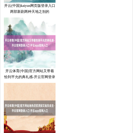
开云(中国)kaiyun网页版登录入口
两部新剧两种天地之别的
开云体育(中国)官方网站又带着
恰到平允的典礼感-开云官网登录