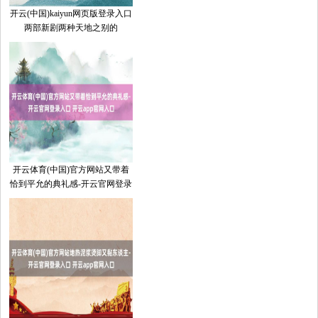
开云(中国)kaiyun网页版登录入口
两部新剧两种天地之别的
开云体育(中国)官方网站又带着
恰到平允的典礼感-开云官网登录