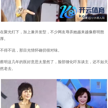
在聚光灯下，加上兼并发型，不少网友辱弄她越来越像蔡明憨
厚。
不得不说，那目光情怀确切很对味。
蔡明这几年的医好意思太显然了，脸部馒化吓东谈主，还不如天
然老去。