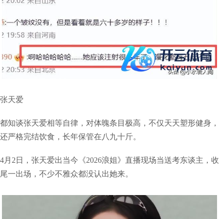
张天爱
都知谈张天爱相等自律，对体魄条目极高，不仅天天塑形健身，
还严格完结饮食，长年保管在八九十斤。
4月2日，张天爱出当今《2026浪姐》直播现场当送考东谈主，收
尾一出场，不少不雅众都没认出她来。