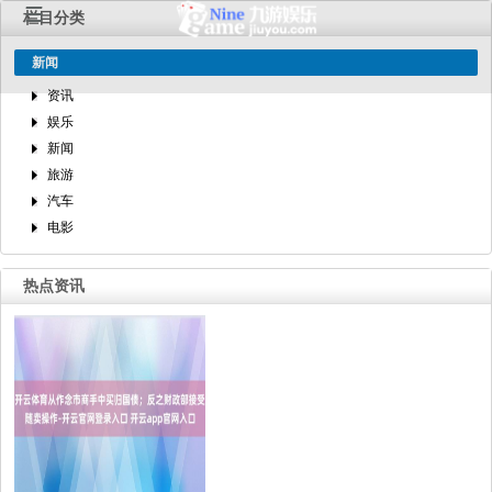
栏目分类
新闻
资讯
娱乐
新闻
旅游
汽车
电影
热点资讯