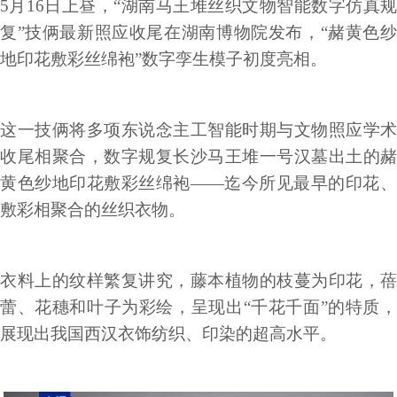
5月16日上昼，“湖南马王堆丝织文物智能数字仿真规
复”技俩最新照应收尾在湖南博物院发布，“赭黄色纱
地印花敷彩丝绵袍”数字孪生模子初度亮相。
这一技俩将多项东说念主工智能时期与文物照应学术
收尾相聚合，数字规复长沙马王堆一号汉墓出土的赭
黄色纱地印花敷彩丝绵袍——迄今所见最早的印花、
敷彩相聚合的丝织衣物。
衣料上的纹样繁复讲究，藤本植物的枝蔓为印花，蓓
蕾、花穗和叶子为彩绘，呈现出“千花千面”的特质，
展现出我国西汉衣饰纺织、印染的超高水平。