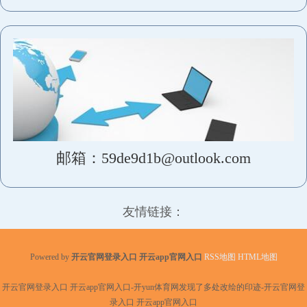
邮箱：59de9d1b@outlook.com
友情链接：
Powered by
开云官网登录入口 开云app官网入口
RSS地图
HTML地图
开云官网登录入口 开云app官网入口-开yun体育网发现了多处改绘的印迹-开云官网登
录入口 开云app官网入口