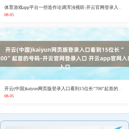
体育游戏app平台一些造作论调浑浊视听-开云官网登录入口 开云app官网入口
08-05
开云(中国)kaiyun网页版登录入口看到15位长“700”起首的号码-开云官网登录入口 开云app官网入口
08-05