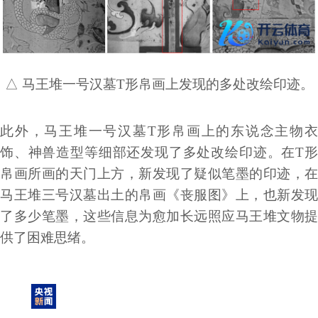
△ 马王堆一号汉墓T形帛画上发现的多处改绘印迹。
此外，马王堆一号汉墓T形帛画上的东说念主物衣
饰、神兽造型等细部还发现了多处改绘印迹。在T形
帛画所画的天门上方，新发现了疑似笔墨的印迹，在
马王堆三号汉墓出土的帛画《丧服图》上，也新发现
了多少笔墨，这些信息为愈加长远照应马王堆文物提
供了困难思绪。