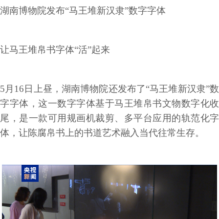
湖南博物院发布“马王堆新汉隶”数字字体
让马王堆帛书字体“活”起来
5月16日上昼，湖南博物院还发布了“马王堆新汉隶”数
字字体，这一数字字体基于马王堆帛书文物数字化收
尾，是一款可用规画机裁剪、多平台应用的轨范化字
体，让陈腐帛书上的书道艺术融入当代往常生存。