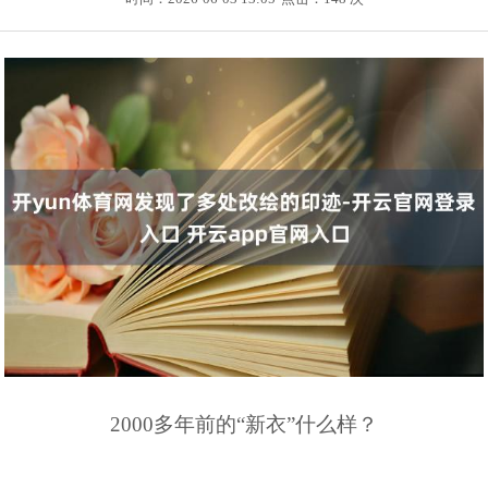
2000多年前的“新衣”什么样？