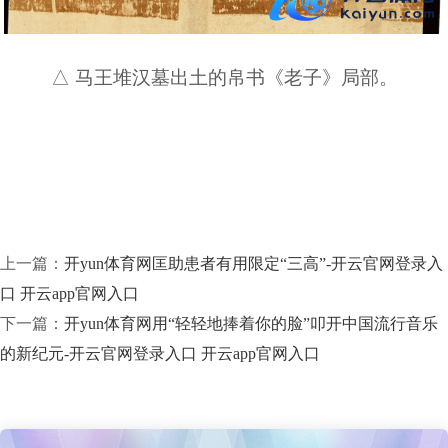
△ 马王堆汉墓出土的帛书《老子》局部。
上一篇：
开yun体育网匡助患者有用限定“三高”-开云官网登录入
口 开云app官网入口
下一篇：
开yun体育网用“轻轻地捧着你的脸”叩开中国流行音乐
的新纪元-开云官网登录入口 开云app官网入口