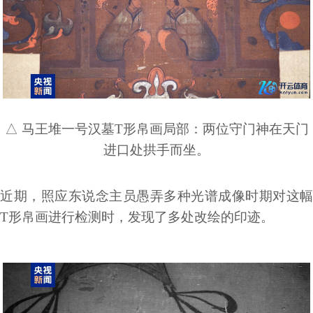
△ 马王堆一号汉墓T形帛画局部：两位守门神在天门
进口处拱手而坐。
近期，照应东说念主员愚弄多种光谱成像时期对这幅
T形帛画进行检测时，发现了多处改绘的印迹。