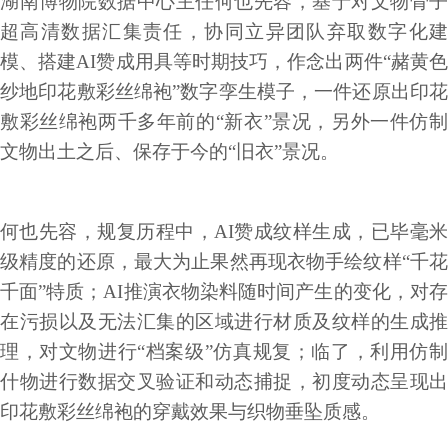
湖南博物院数据中心主任何也先容，基于对文物骨子
超高清数据汇集责任，协同立异团队弃取数字化建
模、搭建AI赞成用具等时期技巧，作念出两件“赭黄色
纱地印花敷彩丝绵袍”数字孪生模子，一件还原出印花
敷彩丝绵袍两千多年前的“新衣”景况，另外一件仿制
文物出土之后、保存于今的“旧衣”景况。
何也先容，规复历程中，AI赞成纹样生成，已毕毫米
级精度的还原，最大为止果然再现衣物手绘纹样“千花
千面”特质；AI推演衣物染料随时间产生的变化，对存
在污损以及无法汇集的区域进行材质及纹样的生成推
理，对文物进行“档案级”仿真规复；临了，利用仿制
什物进行数据交叉验证和动态捕捉，初度动态呈现出
印花敷彩丝绵袍的穿戴效果与织物垂坠质感。