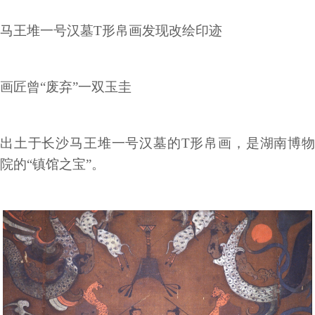
马王堆一号汉墓T形帛画发现改绘印迹
画匠曾“废弃”一双玉圭
出土于长沙马王堆一号汉墓的T形帛画，是湖南博物
院的“镇馆之宝”。