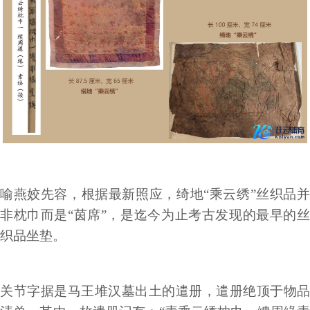
喻燕姣先容，根据最新照应，绮地“乘云绣”丝织品并
非枕巾而是“茵席”，是迄今为止考古发现的最早的丝
织品坐垫。
关节字据是马王堆汉墓出土的遣册，遣册绝顶于物品