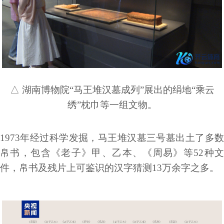
△ 湖南博物院“马王堆汉墓成列”展出的绢地“乘云
绣”枕巾等一组文物。
1973年经过科学发掘，马王堆汉墓三号墓出土了多数
帛书，包含《老子》甲、乙本、《周易》等52种文
件，帛书及残片上可鉴识的汉字猜测13万余字之多。