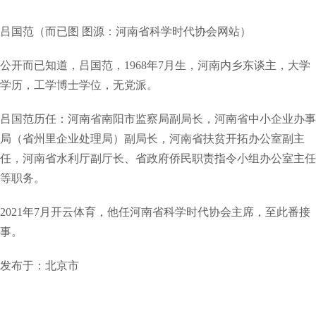
吕国范（而已图 图源：河南省科学时代协会网站）
公开而已知道，吕国范，1968年7月生，河南内乡东谈主，大学
学历，工学博士学位，无党派。
吕国范历任：河南省南阳市监察局副局长，河南省中小企业办事
局（省州里企业处理局）副局长，河南省扶贫开拓办公室副主
任，河南省水利厅副厅长、省政府侨民职责指令小组办公室主任
等职务。
2021年7月开云体育，他任河南省科学时代协会主席，至此番接
事。
发布于：北京市