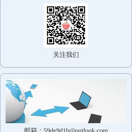
关注我们
邮箱：59de9d1b@outlook.com