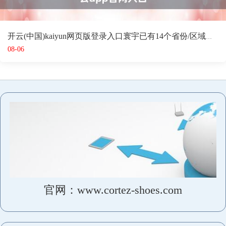
开云(中国)kaiyun网页版登录入口寰宇已有14个省份/区域起头出台相连笃定-开云官网登录入口 开云app官网入口
08-06
官网：www.cortez-shoes.com