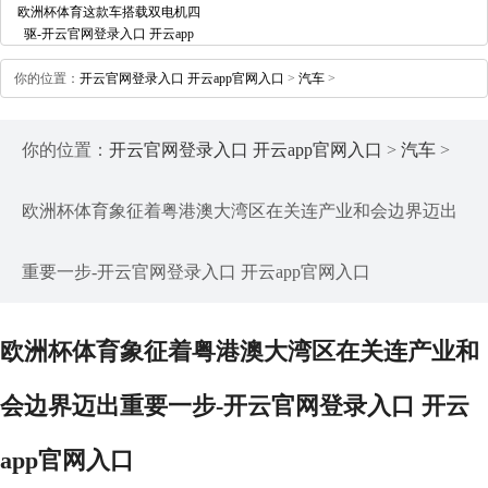
欧洲杯体育这款车搭载双电机四
驱-开云官网登录入口 开云app
你的位置：
开云官网登录入口 开云app官网入口
>
汽车
>
你的位置：
开云官网登录入口 开云app官网入口
>
汽车
>
欧洲杯体育象征着粤港澳大湾区在关连产业和会边界迈出
重要一步-开云官网登录入口 开云app官网入口
欧洲杯体育象征着粤港澳大湾区在关连产业和
会边界迈出重要一步-开云官网登录入口 开云
app官网入口