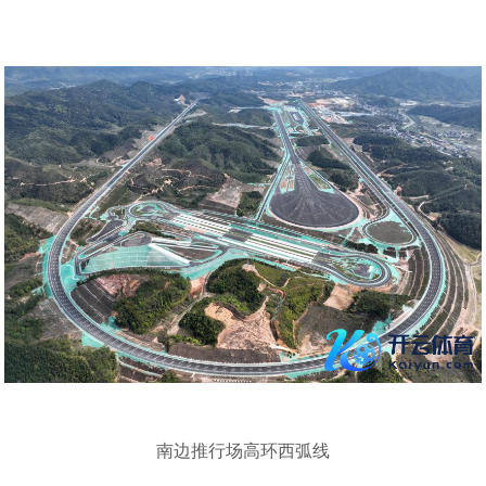
南边推行场高环西弧线