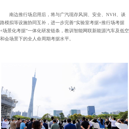
南边推行场启用后，将与广汽现存风洞、安全、NVH、谈
路模拟等设施协同互补，进一步完善“实验室考据+推行场考据
+场景化考据”一体化研发链条，教训智能网联新能源汽车及低空
和会场景下的全人命周期考据水平。