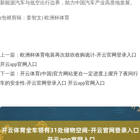
新能源汽车与低空出行边界，助力中国汽车产业高质地发展。
(包袱剪辑：姜智文) 欧洲杯体育
上一篇：
欧洲杯体育电装再次鼓吹收购诡计-开云官网登录入口
开云app官网入口
下一篇：
开云体育(中国)官方网站更在一定进度上擢升了夜间行
车的安全性-开云官网登录入口 开云app官网入口